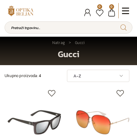
0
0
Natrag
Gucci
Gucci
Ukupno proizvoda:
4