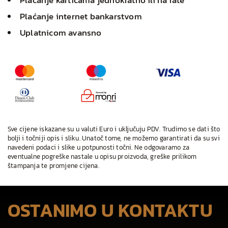
Plaćanje karticama jednokratno ili na rate
Plaćanje internet bankarstvom
Uplatnicom avansno
Sve cijene iskazane su u valuti Euro i uključuju PDV. Trudimo se dati što
bolji i točniji opis i sliku. Unatoč tome, ne možemo garantirati da su svi
navedeni podaci i slike u potpunosti točni. Ne odgovaramo za
eventualne pogreške nastale u opisu proizvoda, greške prilikom
štampanja te promjene cijena.
OSTANIMO U KONTAKTU