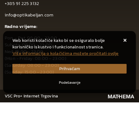
+385 91 225 3132
info@optikabeljan.com
Radno vrijeme:
Pon – Pet: 08:00 - 23:00
Web koristi kolačiće kako bi se osiguralo bolje
Subota: 08:00 - 23:00
korisničko iskustvo i funkcionalnost stranica.
Ned: 15:00 - 23:00
Više informacija o kolačićima možete pročitati ovdje
(Mon - Friday: 08:00 - 23:00)
(Saturday: 08:00 - 23:00)
Prihvaćam
(Sunday: 15:00 - 23:00)
Podešavanje
VSC Pro+ Internet Trgovina