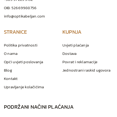
OIB: 52669988756
info@optikabeljan.com
STRANICE
KUPNJA
Politika privatnosti
Uvjeti plaćanja
O nama
Dostava
Opći uvjeti poslovanja
Povrat i reklamacije
Blog
Jednostrani raskid ugovora
Kontakt
Upravljanje kolačićima
PODRŽANI NAČINI PLAĆANJA