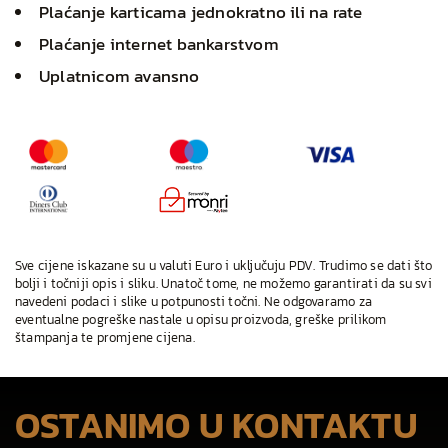
Plaćanje karticama jednokratno ili na rate
Plaćanje internet bankarstvom
Uplatnicom avansno
Sve cijene iskazane su u valuti Euro i uključuju PDV. Trudimo se dati što
bolji i točniji opis i sliku. Unatoč tome, ne možemo garantirati da su svi
navedeni podaci i slike u potpunosti točni. Ne odgovaramo za
eventualne pogreške nastale u opisu proizvoda, greške prilikom
štampanja te promjene cijena.
OSTANIMO U KONTAKTU