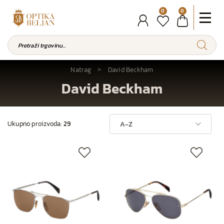
0
0
Natrag
David Beckham
David Beckham
Ukupno proizvoda:
29