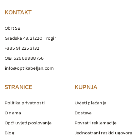
KONTAKT
Obrt SB
Gradska 43, 21220 Trogir
+385 91 225 3132
OIB: 52669988756
info@optikabeljan.com
STRANICE
KUPNJA
Politika privatnosti
Uvjeti plaćanja
O nama
Dostava
Opći uvjeti poslovanja
Povrat i reklamacije
Blog
Jednostrani raskid ugovora