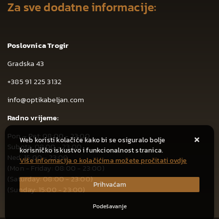
Za sve dodatne informacije:
Poslovnica Trogir
Gradska 43
+385 91 225 3132
info@optikabeljan.com
Radno vrijeme:
Pon – Pet: 08:00 - 23:00
Web koristi kolačiće kako bi se osiguralo bolje
Subota: 08:00 - 23:00
korisničko iskustvo i funkcionalnost stranica.
Ned: 15:00 - 23:00
Više informacija o kolačićima možete pročitati ovdje
(Mon - Friday: 08:00 - 23:00)
(Saturday: 08:00 - 23:00)
Prihvaćam
(Sunday: 15:00 - 23:00)
Podešavanje