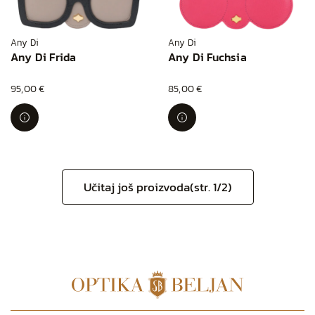
Any Di
Any Di
Any Di Frida
Any Di Fuchsia
95,00 €
85,00 €
Učitaj još proizvoda
(
str.
1/2)