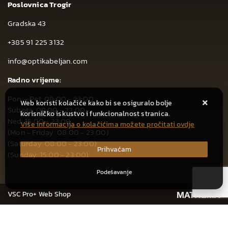
Poslovnica Trogir
Gradska 43
+385 91 225 3132
info@optikabeljan.com
Radno vrijeme:
Pon – Pet: 08:00 - 23:00
Web koristi kolačiće kako bi se osiguralo bolje
Subota: 08:00 - 23:00
korisničko iskustvo i funkcionalnost stranica.
Ned: 15:00 - 23:00
Više informacija o kolačićima možete pročitati ovdje
(Mon - Friday: 08:00 - 23:00)
(Saturday: 08:00 - 23:00)
Prihvaćam
(Sunday: 15:00 - 23:00)
Podešavanje
VSC Pro+ Web Shop
CIJENA ZA JEDNOKRATNO PLAĆANJE: