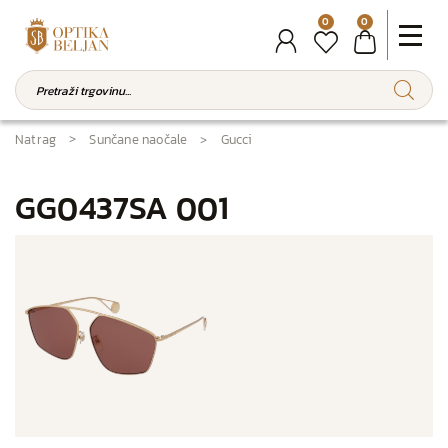
0
0
Natrag
Sunčane naočale
Gucci
GG0437SA 001