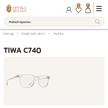
0
0
Natrag
Dioptrijski okviri
Mykita
TIWA C740