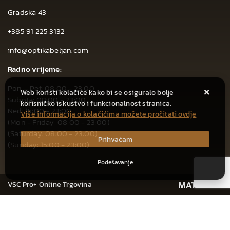
Gradska 43
+385 91 225 3132
info@optikabeljan.com
Radno vrijeme:
Pon – Pet: 08:00 - 23:00
Web koristi kolačiće kako bi se osiguralo bolje
Subota: 08:00 - 23:00
korisničko iskustvo i funkcionalnost stranica.
Ned: 15:00 - 23:00
Više informacija o kolačićima možete pročitati ovdje
(Mon - Friday: 08:00 - 23:00)
(Saturday: 08:00 - 23:00)
Prihvaćam
(Sunday: 15:00 - 23:00)
Podešavanje
VSC Pro+ Online Trgovina
CIJENA ZA JEDNOKRATNO PLAĆANJE: