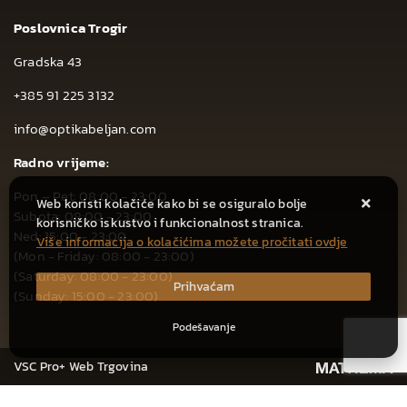
Poslovnica Trogir
Gradska 43
+385 91 225 3132
info@optikabeljan.com
Radno vrijeme:
Pon – Pet: 08:00 - 23:00
Web koristi kolačiće kako bi se osiguralo bolje
Subota: 08:00 - 23:00
korisničko iskustvo i funkcionalnost stranica.
Ned: 15:00 - 23:00
Više informacija o kolačićima možete pročitati ovdje
(Mon - Friday: 08:00 - 23:00)
(Saturday: 08:00 - 23:00)
Prihvaćam
(Sunday: 15:00 - 23:00)
Podešavanje
VSC Pro+ Web Trgovina