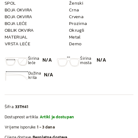
SPOL
Ženski
BOJA OKVIRA
Crna
BOJA OKVIRA
Crvena
BOJA LEĆE
Prozirna
OBLIK OKVIRA
Okrugli
MATERIJAL
Metal
VRSTA LEĆE
Demo
Širina
Širina
N/A
N/A
leće
mosta
Dužina
N/A
krila
Šifra:
33TH41
Dostupnost artikla:
Artikl je dostupan
Vrijeme isporuke:
1 - 3 dana
Cijena dostave:
Besplatna dostava