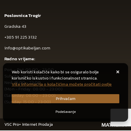
Poslovnica Trogir
Gradska 43
+385 91 225 3132
info@optikabeljan.com
Radno vrijeme:
Pon – Pet: 08:00 - 23:00
Web koristi kolačiće kako bi se osiguralo bolje
Subota: 08:00 - 23:00
korisničko iskustvo i funkcionalnost stranica.
Ned: 15:00 - 23:00
Više informacija o kolačićima možete pročitati ovdje
(Mon - Friday: 08:00 - 23:00)
(Saturday: 08:00 - 23:00)
Prihvaćam
(Sunday: 15:00 - 23:00)
Podešavanje
VSC Pro+ Internet Prodaja