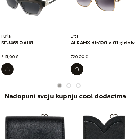
Furla
Dita
SFU465 0AH8
ALKAMX dts100 a 01 gld slv
245,00 €
720,00 €
Nadopuni svoju kupnju cool dodacima