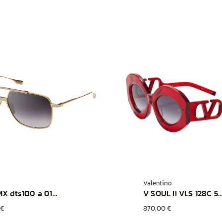
Valentino
ALKAMX dts100 a 01 gld slv
V SOUL II VLS 128C 56 RGE
 €
870,00 €