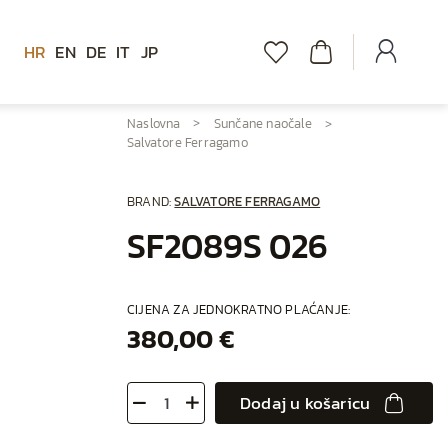
HR
EN
DE
IT
JP
Naslovna
Sunčane naočale
Salvatore Ferragamo
BRAND:
SALVATORE FERRAGAMO
SF2089S 026
CIJENA ZA JEDNOKRATNO PLAĆANJE:
380,00 €
Dodaj u košaricu