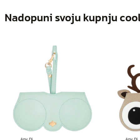
Nadopuni svoju kupnju coo
Any Di
Any Di