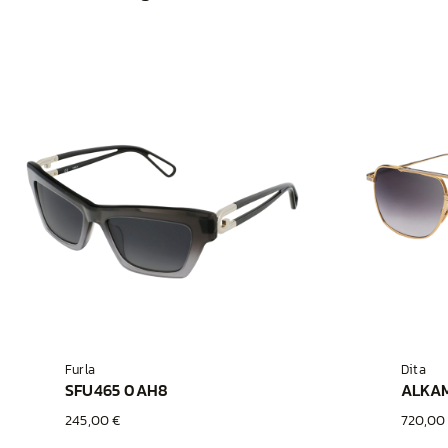
Furla
Dita
SFU465 0AH8
245,00 €
720,00