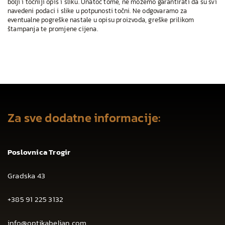
bolji i točniji opis i sliku. Unatoč tome, ne možemo garantirati da su svi
navedeni podaci i slike u potpunosti točni. Ne odgovaramo za
eventualne pogreške nastale u opisu proizvoda, greške prilikom
štampanja te promjene cijena.
Za sve dodatne informacije:
Poslovnica Trogir
Gradska 43
+385 91 225 3132
info@optikabeljan.com