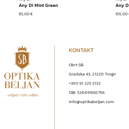
Any Di Mint Green
Any D
85,00 €
105,00 
KONTAKT
Obrt SB
Gradska 43, 21220 Trogir
+385 91 225 3132
OIB: 52669988756
info@optikabeljan.com