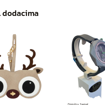
l dodacima
Dzmitry Samal