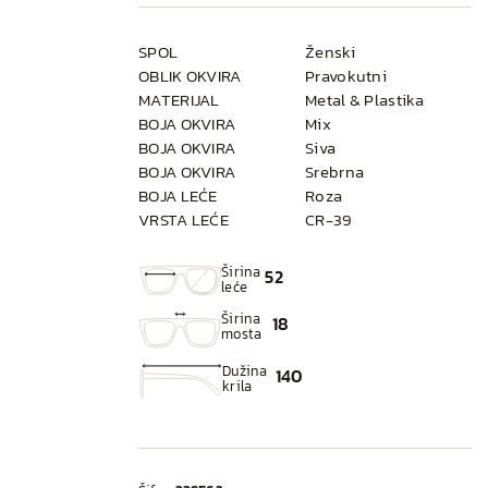
SPOL
Ženski
OBLIK OKVIRA
Pravokutni
MATERIJAL
Metal & Plastika
BOJA OKVIRA
Mix
BOJA OKVIRA
Siva
BOJA OKVIRA
Srebrna
BOJA LEĆE
Roza
VRSTA LEĆE
CR-39
Širina
52
leće
Širina
18
mosta
Dužina
140
krila