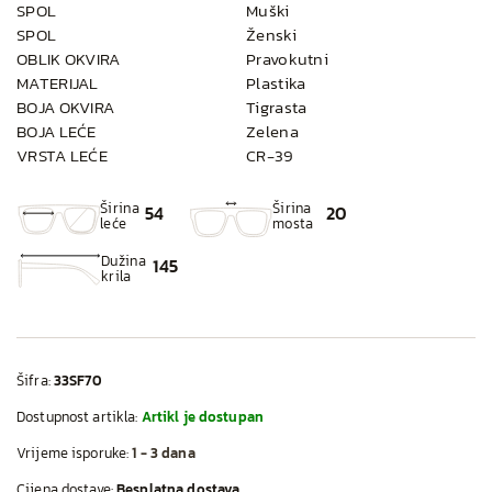
SPOL
Muški
SPOL
Ženski
OBLIK OKVIRA
Pravokutni
MATERIJAL
Plastika
BOJA OKVIRA
Tigrasta
BOJA LEĆE
Zelena
VRSTA LEĆE
CR-39
Širina
Širina
54
20
leće
mosta
Dužina
145
krila
Šifra:
33SF70
Dostupnost artikla:
Artikl je dostupan
Vrijeme isporuke:
1 - 3 dana
Cijena dostave:
Besplatna dostava