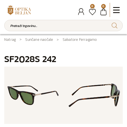
0
0
Natrag
Sunčane naočale
Salvatore Ferragamo
SF2028S 242