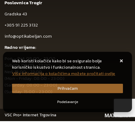
Poslovnica Trogir
Gradska 43
+385 91 225 3132
info@optikabeljan.com
Radno vrijeme:
Pon – Pet: 08:00 - 23:00
Web koristi kolačiće kako bi se osiguralo bolje
Subota: 08:00 - 23:00
korisničko iskustvo i funkcionalnost stranica.
Ned: 15:00 - 23:00
Više informacija o kolačićima možete pročitati ovdje
(Mon - Friday: 08:00 - 23:00)
(Saturday: 08:00 - 23:00)
Prihvaćam
(Sunday: 15:00 - 23:00)
Podešavanje
VSC Pro+ Internet Trgovina
CIJENA ZA JEDNOKRATNO PLAĆANJE: