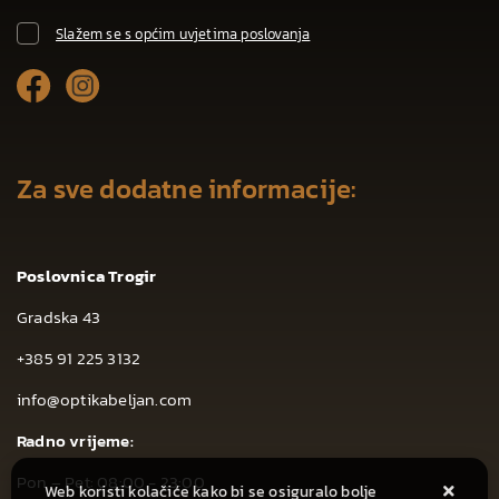
Slažem se s općim uvjetima poslovanja
Za sve dodatne informacije:
Poslovnica Trogir
Gradska 43
+385 91 225 3132
info@optikabeljan.com
Radno vrijeme:
Pon – Pet: 08:00 - 23:00
Web koristi kolačiće kako bi se osiguralo bolje