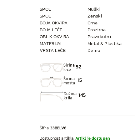
SPOL
Muški
SPOL
Ženski
BOJA OKVIRA
Crna
BOJA LEĆE
Prozirna
OBLIK OKVIRA
Pravokutni
MATERIJAL
Metal & Plastika
VRSTA LEĆE
Demo
Širina
52
leće
Širina
15
mosta
Dužina
145
krila
Šifra:
33BELV6
Dostupnost artikla:
Artikl je dostupan