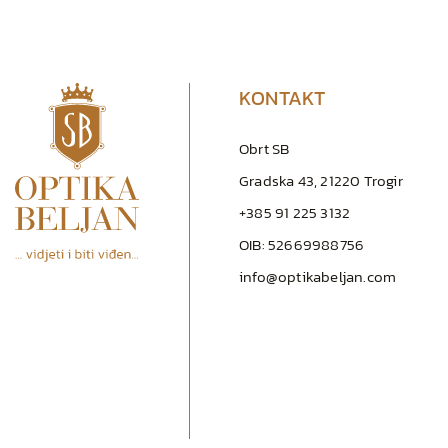
KONTAKT
Obrt SB
Gradska 43, 21220 Trogir
+385 91 225 3132
OIB: 52669988756
info@optikabeljan.com