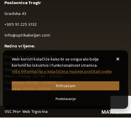
Poslovnica Trogir
Gradska 43
+385 91 225 3132
info@optikabeljan.com
Radno vrijeme:
Pon – Pet: 08:00 - 23:00
Web koristi kolačiće kako bi se osiguralo bolje
Subota: 08:00 - 23:00
korisničko iskustvo i funkcionalnost stranica.
Ned: 15:00 - 23:00
Više informacija o kolačićima možete pročitati ovdje
(Mon - Friday: 08:00 - 23:00)
(Saturday: 08:00 - 23:00)
Prihvaćam
(Sunday: 15:00 - 23:00)
Podešavanje
VSC Pro+ Web Trgovina
CIJENA ZA JEDNOKRATNO PLAĆANJE: