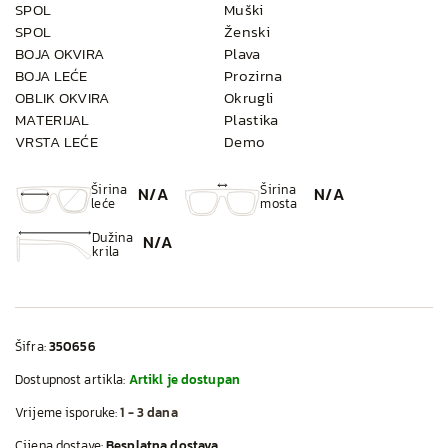
SPOL
Muški
SPOL
Ženski
BOJA OKVIRA
Plava
BOJA LEĆE
Prozirna
OBLIK OKVIRA
Okrugli
MATERIJAL
Plastika
VRSTA LEĆE
Demo
Širina
Širina
N/A
N/A
leće
mosta
Dužina
N/A
krila
Šifra:
350656
Dostupnost artikla:
Artikl je dostupan
Vrijeme isporuke:
1 - 3 dana
Cijena dostave:
Besplatna dostava