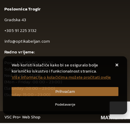
Poslovnica Trogir
Gradska 43
+385 91 225 3132
info@optikabeljan.com
Radno vrijeme:
Pon – Pet: 08:00 - 23:00
Web koristi kolačiće kako bi se osiguralo bolje
Subota: 08:00 - 23:00
korisničko iskustvo i funkcionalnost stranica.
Ned: 15:00 - 23:00
Više informacija o kolačićima možete pročitati ovdje
(Mon - Friday: 08:00 - 23:00)
(Saturday: 08:00 - 23:00)
Prihvaćam
(Sunday: 15:00 - 23:00)
Podešavanje
VSC Pro+ Web Shop