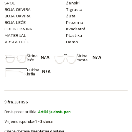
SPOL
Ženski
BOJA OKVIRA
Tigrasta
BOJA OKVIRA
Žuta
BOJA LEĆE
Prozirna
OBLIK OKVIRA
Kvadratni
MATERIJAL
Plastika
VRSTA LEĆE
Demo
Širina
Širina
N/A
N/A
leće
mosta
Dužina
N/A
krila
Šifra:
33TH56
Dostupnost artikla:
Artikl je dostupan
Vrijeme isporuke:
1 - 3 dana
Cijena dostave:
Besplatna dostava