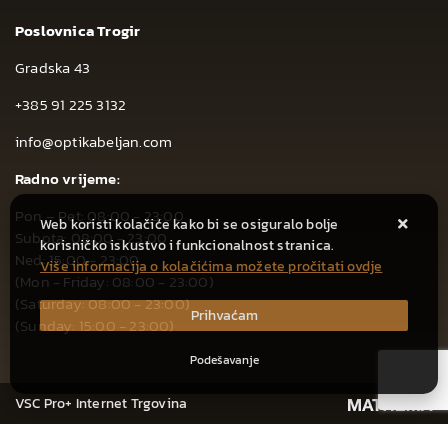
Poslovnica Trogir
Gradska 43
+385 91 225 3132
info@optikabeljan.com
Radno vrijeme:
Pon – Pet: 08:00 - 23:00
Web koristi kolačiće kako bi se osiguralo bolje
Subota: 08:00 - 23:00
korisničko iskustvo i funkcionalnost stranica.
Ned: 15:00 - 23:00
Više informacija o kolačićima možete pročitati ovdje
(Mon - Friday: 08:00 - 23:00)
(Saturday: 08:00 - 23:00)
Prihvaćam
(Sunday: 15:00 - 23:00)
Podešavanje
VSC Pro+ Internet Trgovina