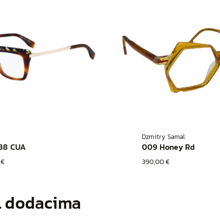
Dzmitry Samal
88 CUA
009 Honey Rd
 €
390,00 €
l dodacima