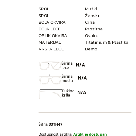
SPOL
Muški
SPOL
Ženski
BOJA OKVIRA
Crna
BOJA LEĆE
Prozirna
OBLIK OKVIRA
Ovalni
MATERIJAL
Titatinium & Plastika
VRSTA LEĆE
Demo
Širina
N/A
leće
Širina
N/A
mosta
Dužina
N/A
krila
Šifra:
33TH47
Dostupnost artikla:
Artikl je dostupan