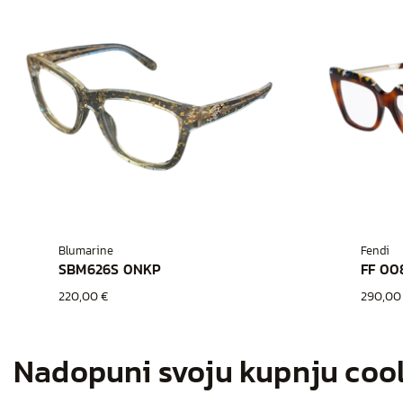
Blumarine
Fendi
SBM626S 0NKP
FF 00
220,00 €
290,00
Nadopuni svoju kupnju coo