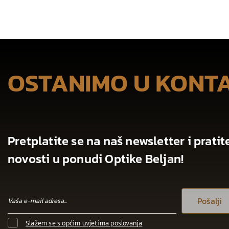
OSTANIMO U KONT
Pretplatite se na naš newsletter i pratit
novosti u ponudi Optike Beljan!
Pošalji
Slažem se s općim uvjetima poslovanja