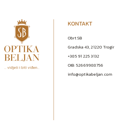
KONTAKT
Obrt SB
Gradska 43, 21220 Trogir
+385 91 225 3132
OIB: 52669988756
info@optikabeljan.com