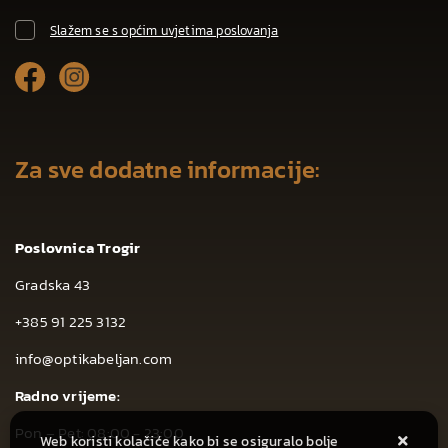
Slažem se s općim uvjetima poslovanja
Za sve dodatne informacije:
Poslovnica Trogir
Gradska 43
+385 91 225 3132
info@optikabeljan.com
Radno vrijeme:
Pon – Pet: 08:00 - 23:00
Web koristi kolačiće kako bi se osiguralo bolje