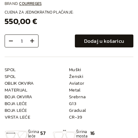
BRAND:
COURREGES
CIJENA ZA JEDNOKRATNO PLAĆANJE:
550,00 €
Dodaj u košaricu
SPOL
Muški
SPOL
Ženski
OBLIK OKVIRA
Aviator
MATERIJAL
Metal
BOJA OKVIRA
Srebrna
BOJA LEĆE
G13
BOJA LEĆE
Gradual
VRSTA LEĆE
CR-39
Širina
Širina
57
16
leće
mosta