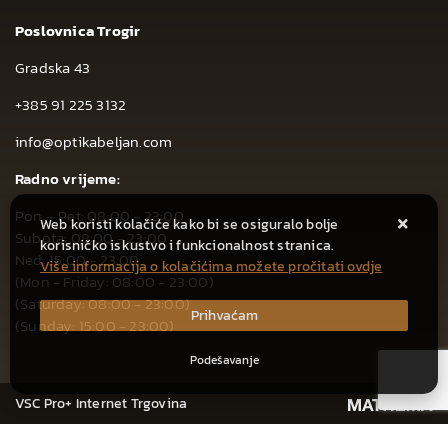
Poslovnica Trogir
Gradska 43
+385 91 225 3132
info@optikabeljan.com
Radno vrijeme:
Pon – Pet: 08:00 - 23:00
Web koristi kolačiće kako bi se osiguralo bolje
Subota: 08:00 - 23:00
korisničko iskustvo i funkcionalnost stranica.
Ned: 15:00 - 23:00
Više informacija o kolačićima možete pročitati ovdje
(Mon - Friday: 08:00 - 23:00)
(Saturday: 08:00 - 23:00)
Prihvaćam
(Sunday: 15:00 - 23:00)
Podešavanje
VSC Pro+ Internet Trgovina