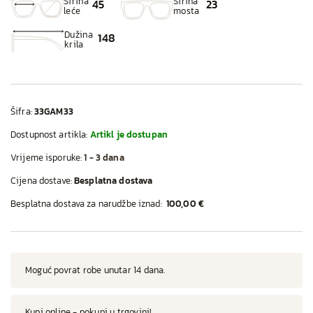
Širina
Širina
45
23
leće
mosta
Dužina
148
krila
Šifra:
33GAM33
Dostupnost artikla:
Artikl je dostupan
Vrijeme isporuke:
1 - 3 dana
Cijena dostave:
Besplatna dostava
Besplatna dostava za narudžbe iznad:
100,00 €
Moguć povrat robe unutar 14 dana.
Kupi online - pokupi u trgovini!