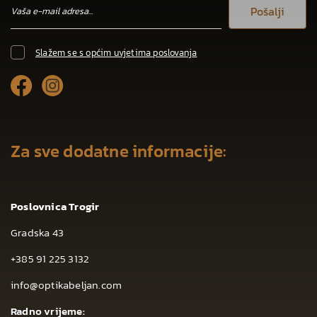
Pošalji
Slažem se s općim uvjetima poslovanja
Za sve dodatne informacije:
Poslovnica Trogir
Gradska 43
+385 91 225 3132
info@optikabeljan.com
Radno vrijeme: