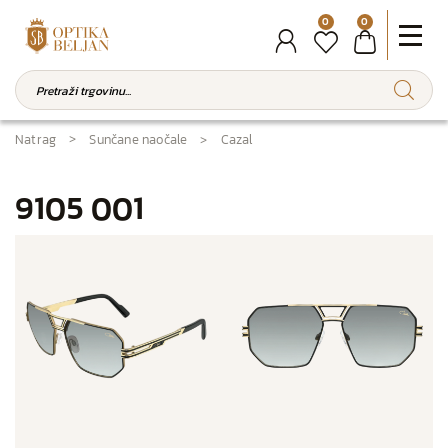
0
0
Natrag
Sunčane naočale
Cazal
9105 001