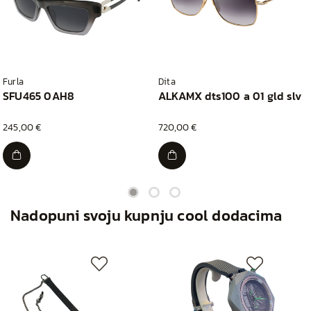
Furla
Dita
SFU465 0AH8
ALKAMX dts100 a 01 gld slv
245,00 €
720,00 €
Nadopuni svoju kupnju cool dodacima