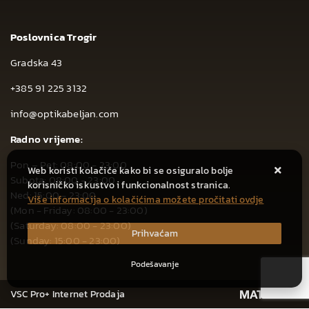
Poslovnica Trogir
Gradska 43
+385 91 225 3132
info@optikabeljan.com
Radno vrijeme:
Pon – Pet: 08:00 - 23:00
Web koristi kolačiće kako bi se osiguralo bolje
Subota: 08:00 - 23:00
korisničko iskustvo i funkcionalnost stranica.
Ned: 15:00 - 23:00
Više informacija o kolačićima možete pročitati ovdje
(Mon - Friday: 08:00 - 23:00)
(Saturday: 08:00 - 23:00)
Prihvaćam
(Sunday: 15:00 - 23:00)
Podešavanje
VSC Pro+ Internet Prodaja