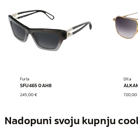
Furla
Dita
SFU465 0AH8
245,00 €
720,00
Nadopuni svoju kupnju coo