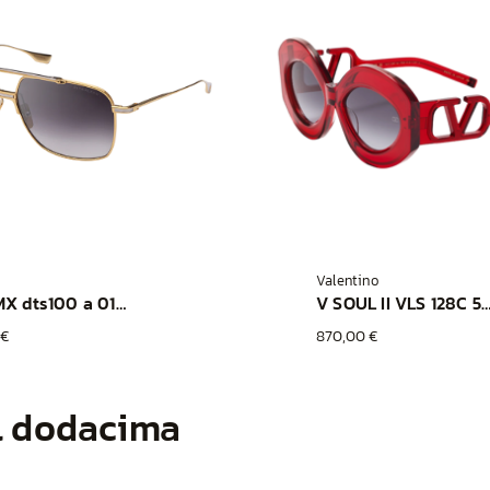
Valentino
ALKAMX dts100 a 01 gld slv
V SOUL II VLS 128C 56 RGE
 €
870,00 €
l dodacima