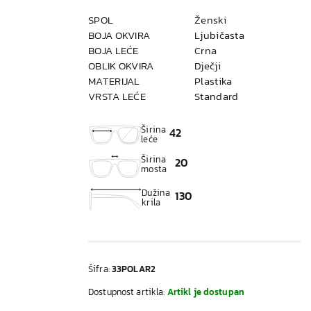
SPOL
Ženski
BOJA OKVIRA
Ljubičasta
BOJA LEĆE
Crna
OBLIK OKVIRA
Dječji
MATERIJAL
Plastika
VRSTA LEĆE
Standard
Širina
42
leće
Širina
20
mosta
Dužina
130
krila
Šifra:
33POLAR2
Dostupnost artikla:
Artikl je dostupan