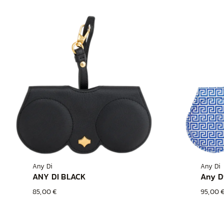
Any Di
Any Di
ANY DI BLACK
Any D
85,00 €
95,00 