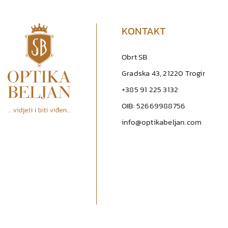
KONTAKT
Obrt SB
Gradska 43, 21220 Trogir
+385 91 225 3132
OIB: 52669988756
info@optikabeljan.com