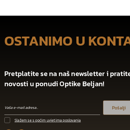
OSTANIMO U KONT
Pretplatite se na naš newsletter i pratit
novosti u ponudi Optike Beljan!
Pošalji
Slažem se s općim uvjetima poslovanja