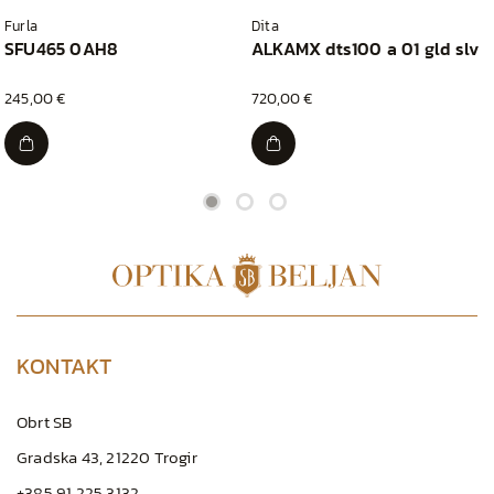
Furla
Dita
SFU465 0AH8
ALKAMX dts100 a 01 gld slv
245,00 €
720,00 €
KONTAKT
Obrt SB
Gradska 43, 21220 Trogir
+385 91 225 3132