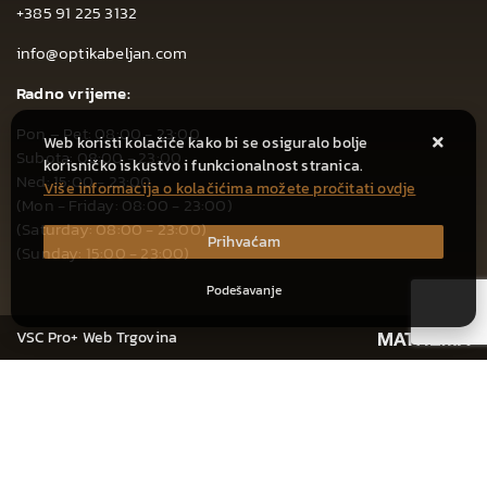
+385 91 225 3132
info@optikabeljan.com
Radno vrijeme:
Pon – Pet: 08:00 - 23:00
Web koristi kolačiće kako bi se osiguralo bolje
Subota: 08:00 - 23:00
korisničko iskustvo i funkcionalnost stranica.
Ned: 15:00 - 23:00
Više informacija o kolačićima možete pročitati ovdje
(Mon - Friday: 08:00 - 23:00)
(Saturday: 08:00 - 23:00)
Prihvaćam
(Sunday: 15:00 - 23:00)
Podešavanje
VSC Pro+ Web Trgovina
CIJENA ZA JEDNOKRATNO PLAĆANJE:
720,00 €
Dodaj u košaricu